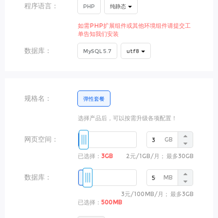
程序语言：
PHP
纯静态
如需PHP扩展组件或其他环境组件请提交工
单告知我们安装
数据库：
MySQL 5.7
utf8
规格名：
弹性套餐
选择产品后，可以按需升级各项配置！
网页空间：
GB
已选择：
3GB
2元
/
1GB
/月
； 最多
30GB
数据库：
MB
3元
/
100MB
/月
； 最多
3GB
已选择：
500MB