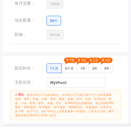
每月流量：
无限制
域名数量：
30
个
防御：
50
GB
9.7折
8.7折
8.2折
8.5折
购买时长：
1个月
6个月
1年
2年
3年
主机别名：
⚠ 警告：
购买本司云产品必须实名，且所有云产品禁止用于以下业务及服务：
色情、博彩、诈骗、钓鱼、黑客、爆破、病毒、外挂、扫描、传奇游戏、网
盘、小说、影视、拨号、加速、挖矿、VOIP等违法违规用途。禁止搭建VPN
服务、DNS服务、NTP服务、邮件服务、DDOS攻击、加速服务、代刷平台、
发卡网、支付平台、挖矿中转以上业务及服务一经发现，立即永久关闭，概不
退款且移交资料到公安部门处理。